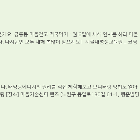
게요. 공릉동 마을걷고 떡국먹기 1월 6일에 새해 인사를 하러 마을
. 다시한번 모두 새해 복많이 받으세요! 서울대평생교육원 _ 코딩
니다. 태양광에너지의 원리를 직접 체험해보고 모니터링 방법도 알아
링 [장소] 마을기술센터 핸즈 (노원구 동일로180길 61-1, 행운빌딩