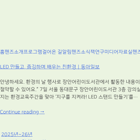
마을기술센터 핸즈
적정기술 교육
Skip
홈
핸즈소개
프로그램
걸어온 길
알림
핸즈소식
책
연구
미디어
자료실
핸
to
content
LED 만들고, 줍깅하며 배우는 친환경｜동아일보
안녕하세요. 환경의 날 행사로 장안어린이도서관에서 활동한 내용이 기사로
절약할 수 있어요.” 7일 서울 동대문구 장안어린이도서관 3층 강의실
지는 환경교육주간을 맞아 ‘지구를 지켜라! LED 스탠드 만들기’를…
Continue reading →
2025년~26년