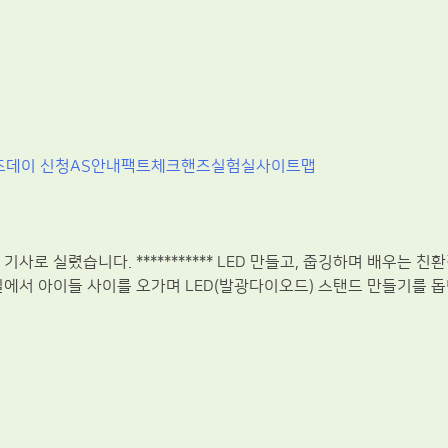
즈데이 신청
AS안내
팩트체크
핸즈실험실
사이트맵
 실렸습니다. *********** LED 만들고, 줍깅하며 배우는 친
에서 아이들 사이를 오가며 LED(발광다이오드) 스탠드 만들기를 돕던