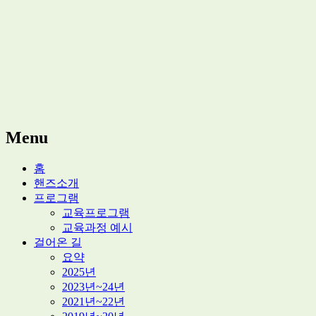
적정기술 교육
마을기술센터 핸즈
Menu
Skip
홈
to
핸즈소개
content
프로그램
교육프로그램
교육과정 예시
걸어온 길
요약
2025년
2023년~24년
2021년~22년