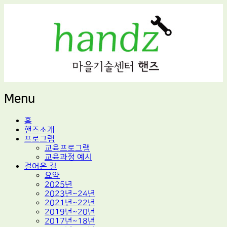
적정기술 교육
마을기술센터 핸즈
Menu
Skip
홈
to
핸즈소개
content
프로그램
교육프로그램
교육과정 예시
걸어온 길
요약
2025년
2023년~24년
2021년~22년
2019년~20년
2017년~18년