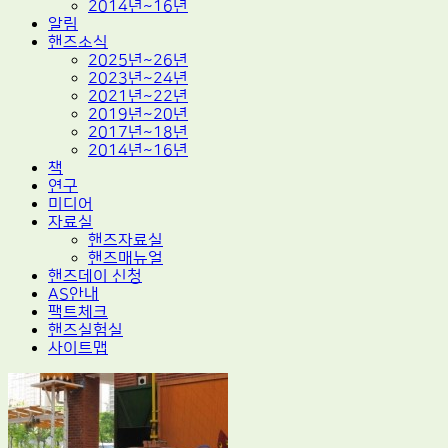
2014년~16년
알림
핸즈소식
2025년~26년
2023년~24년
2021년~22년
2019년~20년
2017년~18년
2014년~16년
책
연구
미디어
자료실
핸즈자료실
핸즈매뉴얼
핸즈데이 신청
AS안내
팩트체크
핸즈실험실
사이트맵