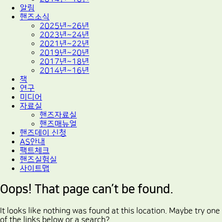
알림
핸즈소식
2025년~26년
2023년~24년
2021년~22년
2019년~20년
2017년~18년
2014년~16년
책
연구
미디어
자료실
핸즈자료실
핸즈매뉴얼
핸즈데이 신청
AS안내
팩트체크
핸즈실험실
사이트맵
Oops! That page can’t be found.
It looks like nothing was found at this location. Maybe try one
of the links below or a search?