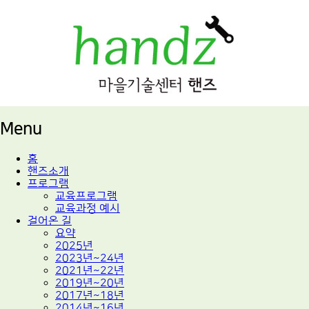
적정기술 교육
마을기술센터 핸즈
Menu
Skip
홈
to
핸즈소개
content
프로그램
교육프로그램
교육과정 예시
걸어온 길
요약
2025년
2023년~24년
2021년~22년
2019년~20년
2017년~18년
2014년~16년