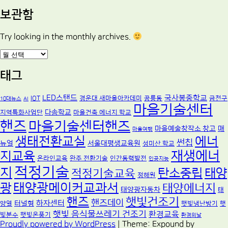
보관함
Try looking in the monthly archives.
보
관
함
태그
LED스탠드
국사봉중학교
IOT
경운대 새마을아카데미
공릉동
금천구
10대뉴스
AI
마을기술센터
다솜학교
지역특화사업단
마을건축 에너지 학교
핸즈
마을기술센터핸즈
마을예술창작소 창고
매
마을여행
생태전환교실
에너
썬칩
뉴얼
서울대평생교육원
성미산 학교
재생에너
지교육
온라인교육
완주 전환기술
인간동력발전
인공지능
적정기술
지
탄소중립
태양
적정기술교육
정해원
광
태양광메이커교과서
태양에너지
태양광자동차
태
핸즈
햇빛건조기
핸즈데이
하자센터
터널형
양열
햇빛냉난방기
햇
햇빛 음식물쓰레기 건조기
환경교육
빛분수
햇빛온풍기
환경의날
Proudly powered by WordPress
|
Theme: Expound by