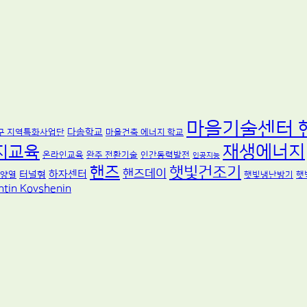
마을기술센터 
다솜학교
구 지역특화사업단
마을건축 에너지 학교
재생에너지
지교육
온라인교육
완주 전환기술
인간동력발전
인공지능
핸즈
햇빛건조기
핸즈데이
하자센터
터널형
양열
햇빛냉난방기
햇
ntin Kovshenin