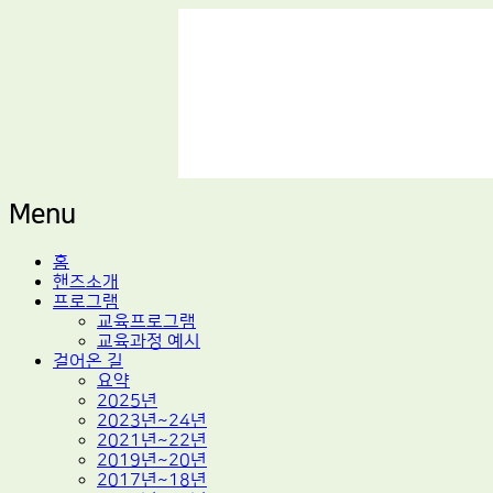
적정기술 교육
마을기술센터 핸즈
Menu
Skip
홈
to
핸즈소개
content
프로그램
교육프로그램
교육과정 예시
걸어온 길
요약
2025년
2023년~24년
2021년~22년
2019년~20년
2017년~18년