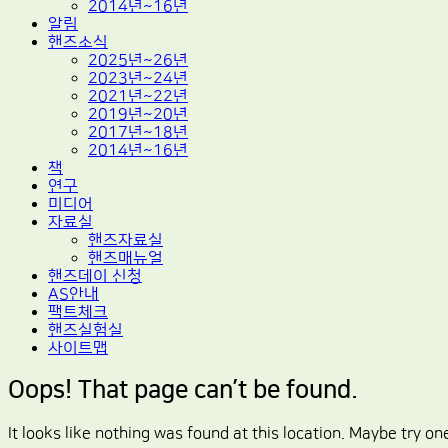
2014년~16년
알림
핸즈소식
2025년~26년
2023년~24년
2021년~22년
2019년~20년
2017년~18년
2014년~16년
책
연구
미디어
자료실
핸즈자료실
핸즈매뉴얼
핸즈데이 신청
AS안내
팩트체크
핸즈실험실
사이트맵
Oops! That page can’t be found.
It looks like nothing was found at this location. Maybe try on