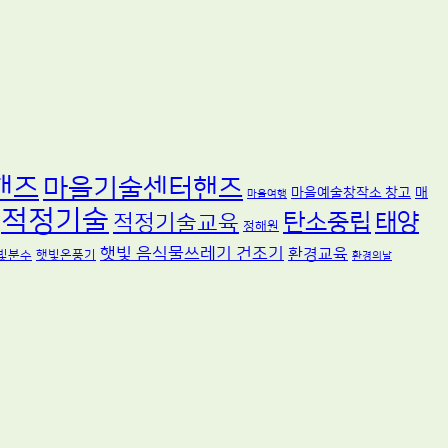
핸즈
마을기술센터핸즈
마을예술창작소 창고
매
마을여행
적정기술
탄소중립
태양
적정기술교육
정해원
햇빛 음식물쓰레기 건조기
환경교육
빛분수
햇빛온풍기
환경의날