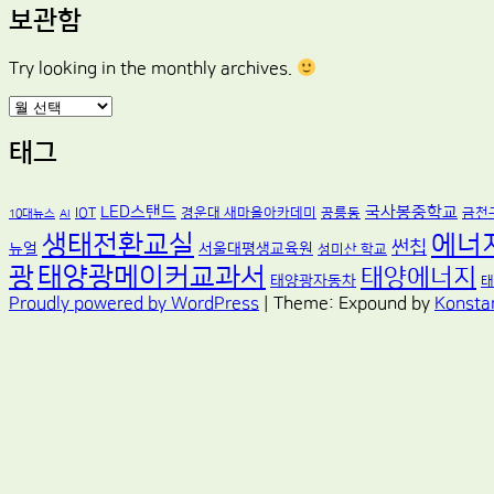
보관함
Try looking in the monthly archives.
보
관
함
태그
LED스탠드
국사봉중학교
IOT
경운대 새마을아카데미
공릉동
금천
10대뉴스
AI
생태전환교실
에너
썬칩
뉴얼
서울대평생교육원
성미산 학교
광
태양광메이커교과서
태양에너지
태양광자동차
태
Proudly powered by WordPress
|
Theme: Expound by
Konsta