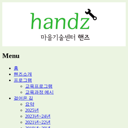
적정기술 교육
마을기술센터 핸즈
Menu
Skip
홈
to
핸즈소개
content
프로그램
교육프로그램
교육과정 예시
걸어온 길
요약
2025년
2023년~24년
2021년~22년