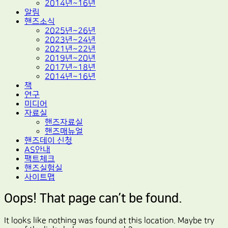
2014년~16년
알림
핸즈소식
2025년~26년
2023년~24년
2021년~22년
2019년~20년
2017년~18년
2014년~16년
책
연구
미디어
자료실
핸즈자료실
핸즈매뉴얼
핸즈데이 신청
AS안내
팩트체크
핸즈실험실
사이트맵
Oops! That page can’t be found.
It looks like nothing was found at this location. Maybe try