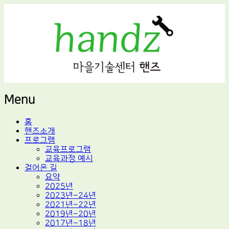
적정기술 교육
마을기술센터 핸즈
Menu
Skip
홈
to
핸즈소개
content
프로그램
교육프로그램
교육과정 예시
걸어온 길
요약
2025년
2023년~24년
2021년~22년
2019년~20년
2017년~18년