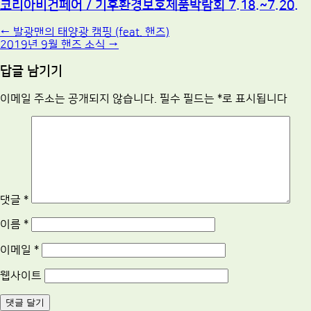
코리아비건페어 / 기후환경보호제품박람회 7.18.~7.20.
Post
←
발광맨의 태양광 캠핑 (feat. 핸즈)
2019년 9월 핸즈 소식
→
navigation
답글 남기기
이메일 주소는 공개되지 않습니다.
필수 필드는
*
로 표시됩니다
댓글
*
이름
*
이메일
*
웹사이트