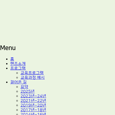
적정기술 교육
마을기술센터 핸즈
Menu
Skip
홈
to
핸즈소개
content
프로그램
교육프로그램
교육과정 예시
걸어온 길
요약
2025년
2023년~24년
2021년~22년
2019년~20년
2017년~18년
2014년~16년