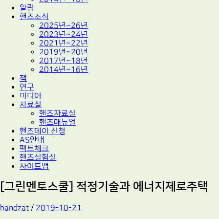
알림
핸즈소식
2025년~26년
2023년~24년
2021년~22년
2019년~20년
2017년~18년
2014년~16년
책
연구
미디어
자료실
핸즈자료실
핸즈매뉴얼
핸즈데이 신청
AS안내
팩트체크
핸즈실험실
사이트맵
[그린멘토스쿨] 적정기술과 에너지제로주택
handzat
/
2019-10-21