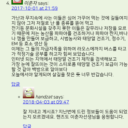
이춘자
says:
2017-10-01 at 21:59
가난과 무지속에 사는 이들은 심어 가꾸어 먹는 것에 길들여지
지 않아 그저 저절로 난 풀 종류를 뜯어 먹고
전기등 문화시설을 갖추지 못한 이들은 갈무리나 저장을 모르
기 때문에 저는 농산물 파파야를 건조하거나 파파야 짠지,바나
나 잼을 만들어 보급하고, 시범농사와 태양열 건조기, 정수기,
EM 등 효소 생산 등
이제는 그 들의 자급자족을 위하여 라오스에까지 버스를 타고
가 적정기술 공부를 하고자 힘써 보았습니다.
인터넷 되는 지역에서 태양열 건조기 제작을 검색해보고
가장 눈에 잘뜨이는 것이 스티로폼 테양열 건조기 보급이 가능
할 것 같아 백방으로 알아보다
오늘에서야 알게되여 살길을 찾은 듯 너무 반갑습니다.
답글
handzat
says:
2018-04-03 at 09:47
잘 지내고 계시죠? 지난번에 드린 정보들이 도움이 되었
는지 모르겠네요. 핸즈도 이춘자선생님을 응원합니다.
답글