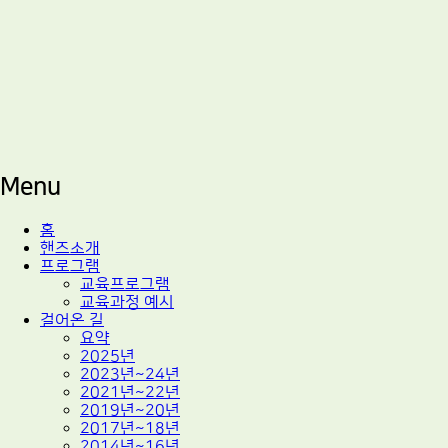
적정기술 교육
마을기술센터 핸즈
Menu
Skip
홈
to
핸즈소개
content
프로그램
교육프로그램
교육과정 예시
걸어온 길
요약
2025년
2023년~24년
2021년~22년
2019년~20년
2017년~18년
2014년~16년