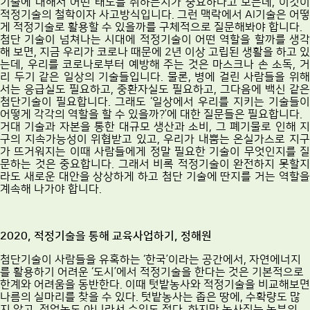
기술에 대해서 어떤 태도를 취하는지가 중요하다고 보는데, 이것이
적정기술의 철학이자 사고방식입니다. 그런 맥락에서 AI기술은 어떻
게 적정기술로 활용할 수 있을까를 구체적으로 질문해봐야 합니다.
첨단 기술이 넘쳐나는 시대에 적정기술이 어떤 역할을 할까를 생각
해 보면, 지금 우리가 코로나 때문에 2년 이상 고립된 생활을 하고 있
는데, 우리를 코로나로부터 예방해 주는 것은 마스크나 손 소독, 거
리 두기 같은 일상의 기술들입니다. 물론, 병에 걸린 사람들을 위해
서는 응급실도 필요하고, 중환자실도 필요하고, 그다음에 백신 같은
첨단기술이 필요합니다. 그래도 ‘일상에서 우리를 지키는 기술들이
어떻게 각각의 역할을 할 수 있을까?’에 대한 질문들은 필요합니다.
거대 기술과 자본을 통한 대규모 생산과 소비, 그 폐기물로 인해 지
구의 지속가능성이 위협받고 있고, 우리가 내뿜는 온실가스로 지구
가 뜨거워지는 이때 사람들에게 정말 필요한 기술이 무엇인지를 질
문하는 것은 중요합니다. 그래서 비록 적정기술이 완전하지 못할지
라도 새로운 대안을 상상하게 하고 첨단 기술에 딴지를 거는 역할을
계속해 나가야 합니다.
2020, 적정기술을 통해 교육사업하기, 정해원
첨단기술이 사람들을 유혹하는 ‘한국’이라는 공간에서, 자연에너지
를 활용하기 어려운 ‘도시’에서 적정기술을 한다는 것은 기본적으로
한계와 어려움을 동반한다. 이때 텃밭농사와 적정기술을 비교해보면
나름의 실마리를 찾을 수 있다. 텃밭농사는 좁은 땅에, 수확량도 많
지 않고, 전업농도 아니라서 수익도 적다. 하지만 농사짓는 농부의