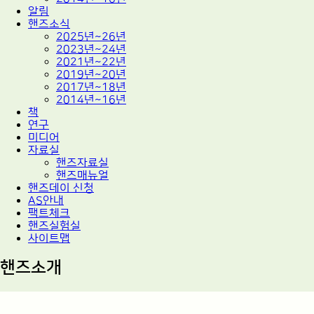
알림
핸즈소식
2025년~26년
2023년~24년
2021년~22년
2019년~20년
2017년~18년
2014년~16년
책
연구
미디어
자료실
핸즈자료실
핸즈매뉴얼
핸즈데이 신청
AS안내
팩트체크
핸즈실험실
사이트맵
핸즈소개