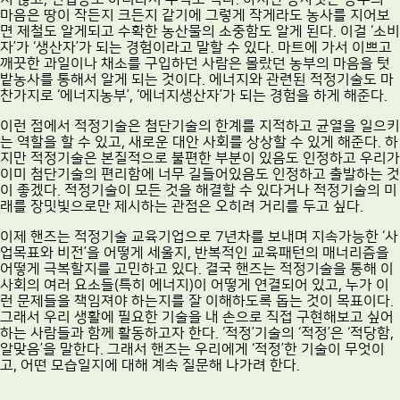
마음은 땅이 작든지 크든지 같기에 그렇게 작게라도 농사를 지어보
면 제철도 알게되고 수확한 농산물의 소중함도 알게 된다. 이걸 ‘소비
자’가 ‘생산자’가 되는 경험이라고 말할 수 있다. 마트에 가서 이쁘고
깨끗한 과일이나 채소를 구입하던 사람은 몰랐던 농부의 마음을 텃
밭농사를 통해서 알게 되는 것이다. 에너지와 관련된 적정기술도 마
찬가지로 ‘에너지농부’, ‘에너지생산자’가 되는 경험을 하게 해준다.
이런 점에서 적정기술은 첨단기술의 한계를 지적하고 균열을 일으키
는 역할을 할 수 있고, 새로운 대안 사회를 상상할 수 있게 해준다. 하
지만 적정기술은 본질적으로 불편한 부분이 있음도 인정하고 우리가
이미 첨단기술의 편리함에 너무 길들어있음도 인정하고 출발하는 것
이 좋겠다. 적정기술이 모든 것을 해결할 수 있다거나 적정기술의 미
래를 장밋빛으로만 제시하는 관점은 오히려 거리를 두고 싶다.
이제 핸즈는 적정기술 교육기업으로 7년차를 보내며 지속가능한 ‘사
업목표와 비전’을 어떻게 세울지, 반복적인 교육패턴의 매너리즘을
어떻게 극복할지를 고민하고 있다. 결국 핸즈는 적정기술을 통해 이
사회의 여러 요소들(특히 에너지)이 어떻게 연결되어 있고, 누가 이
런 문제들을 책임져야 하는지를 잘 이해하도록 돕는 것이 목표이다.
그래서 우리 생활에 필요한 기술을 내 손으로 직접 구현해보고 싶어
하는 사람들과 함께 활동하고자 한다. ‘적정’기술의 ‘적정’은 ‘적당함,
알맞음’을 말한다. 그래서 핸즈는 우리에게 ‘적정’한 기술이 무엇이
고, 어떤 모습일지에 대해 계속 질문해 나가려 한다.