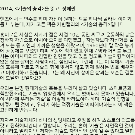
2014, <기술의 충격>을 읽고, 정해원
핸즈에서는 연수를 하며 자신이 원하는 책을 하나씩 골라서 이야기
를 나누는데, 제가 고른 책은 케빈캘리의 <기술의 충격>입니다.
흥미로운 사실은 저자가 젊은 시절 10년 동안 싸구려 운동화와 낡은
청바지 차림으로 아시아 오지를 여행했고，자동차보다 자전거를 즐
겨 모는 등 자연과 가까운 생활을 해왔으며, 1960년대 말 작은 농가
에 공동체를 꾸몄던 히피 운동에 참여했고 현대문명과 거리를 두고
사는 아미시파와도 긴밀한 인연을 맺고 있을 정도로 기술지향적이지
않은 삶을 살아온 사람이라는 점입니다. 그런데 그는 이 책에서 기술
의 흐름에 따르고 기술의 힘에 맞서지 않고 함께 일하는 법을 배우자
고 이야기하고 있습니다. 그는 왜 자신이 살아온 삶과는 모순된 결론
에 도달한 것일까요?
우리는 분명 현대기술의 축복을 누리며 살고 있습니다. 스마트폰과
핵발전소라는 기술의 영향권에서 우리는 벗어나지 못하고 있습니다.
이 시대에 우리는 ‘기술’을 어떻게 바라보아야 하며, 기술의 방향을
어떻게 될 것이고, 우리가 하는 적정기술은 어떠해야하는지 이 책은
고민하게 만듭니다.
저자는 기술자체가 하나의 생명체라고 주장을 하며 스스로의 의도를
갖고 진화해나간다고 말합니다. 우리는 흔히 ‘기술’은 자연적인 것이
아니라고 말하지만, 저자는 기술도 자연적인 것이 될 수 있다고 말합