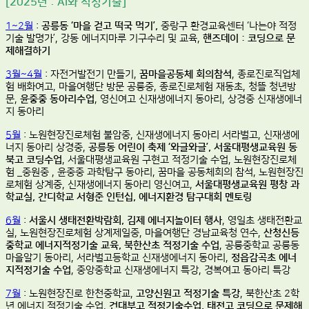
[2025년 : AI와 적정기술]
1~2월
:
공릉동 ‘마을 걷고 떡국 먹기’,
중랑구 환경교육센터 ‘나는야 적정
기술 발명가’, 강동 에너지마루 기구수리 및 교육,
핸즈데이 : 코딩으로 문
제해결하기
3월~4월
: 자전거발전기 만들기,
꿈마을공동체 회의참석
, 종로진로직업체
험 배화여고, 마을여행단 방문 공릉중, 종로진로체험 재동초, 청뜰 청년방
문,
윤중중 동아리수업
, 영신여고 신재생에너지 동아리, 상경중 신재생에너
지 동아리
5월
: 노원현장진로체험 불암중, 신재생에너지 동아리 서라벌고, 신재생에
너지 동아리 상경중,
공릉동 어린이 축제 ‘와글와글’, 서울대평생교육원 동
북고 코딩수업
, 서울대평생교육원 구현고 적정기술 수업, 노원현장진로체
험 _중원중 , 윤중중 과학탐구 동아리, 꿈마을 공동체회의 참석, 노원현장진
로체험 상계중, 신재생에너지 동아리 영신여고,
서울대평생교육원 평창 과
학교실, 간디학교 서형준 인턴십, 에너지환경 탐구대회 멘토링
6월
:
서울시 생태전환박람회, 김제 에너지놀이터 행사
, 영일초 생태전환교
실, 노원현장진로체험 상계제일중, 마을여행단 경남교육청 연수,
산청신등
중학교 에너지적정기술 교육, 북한산초 적정기술 수업
, 공릉중학교 공릉동
마을알기 동아리, 서라벌고등학교 신재생에너지 동아리,
정읍감곡초 에너
지적정기술 수업
, 중앙중학교 신재생에너지 특강, 경복여고 동아리 특강
7월
: 노원현장진로 한천중학교,
고양신원고 적정기술 특강
, 북한산초 2학
년 에너지 적정기술 수업,
건대부고 적정기술수업, 태전고 코딩으로 문제해