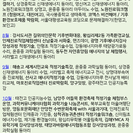
결하기
, 상경중학교 신재생에너지 동아리, 영신여고 신재생에너지 동아리,
노원진로워크캠프 상명고, 윤중중 동아리 아두이노 수업,
노원진로워크캠
프 (청원여고, 대진여고)
, 국사봉중학교 생태축제,
코엑스 비건페어 / 기후
환경보호제품 박람회
, 서울대평생교육원 코딩으로 문제해결하기(한영고,
보인고)
8월
:
강서도서관 길위의인문학 기후변화대응, 왕십리제2동 가족환경교실,
인제진로직업체험센터 신남중과 서화중
, 핸즈데이,
광명 기후에너지강사
양성과정 적정기술
, 안평초 적정기술수업, 강동에너지마루 태양광가로등
수리, 윤중중 과학실험 동아리,
동두천 자연휴양림 에너지의 날 체험행사
,
서라벌고 신재생에너지 동아리
9월
:
해송고 세계시민교육 적정기술특강
, 윤중중 과학실험 동아리, 상경중
신재생에너지 동아리 수업, 서라벌고 축제 에너지교구 전시, 상명대부속여
중 진로체험,
선사고 에너지적정기술 수업
, 강동에너지마루 천사날개 배터
리교체,
마포진로직업센터 진로박람회, 양구잇장
, 광주태전고 인공지능특
강
10월
: 태전고 인공지능수업,
남양주 어들목 환경축제 적정기술 체험부스
운영, 과학커뮤니케이터협회 과학기술 나눔콘서트
, 북부교육청 마을여행단
방문,
영등포문화재단 안양천 수변문화축제 with 서울과기대
, 인제진로직
업체험센터 인제중과 기린중,
삼척귀농귀촌센터 적정기술워크숍
, 신미림초
에너지수업, 제기동 환경놀이터, 왕십리무학봉 어울림축제,
김해YMCA 자
유학기제 강사양성과정, 태양과바람에너지협동조합 강사양성과정
, 윤중중
과학실험 동아리