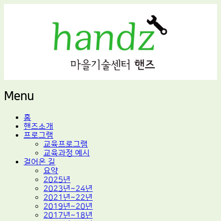
적정기술 교육
마을기술센터 핸즈
Menu
Skip
홈
to
핸즈소개
content
프로그램
교육프로그램
교육과정 예시
걸어온 길
요약
2025년
2023년~24년
2021년~22년
2019년~20년
2017년~18년