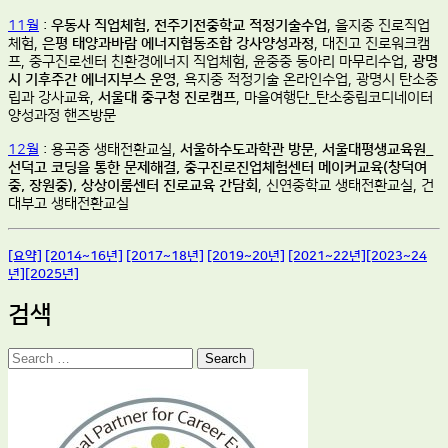
11월
:
우동사 직업체험, 전주기전중학교 적정기술수업
, 을지중 진로직업
체험,
은평 태양과바람 에너지협동조합 강사양성과정
, 대진고 진로워크캠
프, 중구진로센터 친환경에너지 직업체험, 윤중중 동아리 마무리수업,
광명
시 기후주간 에너지부스 운영
, 욕지중 적정기술 온라인수업, 광명시 탄소중
립과 강사교육,
서울대 중구청 진로캠프
, 마을여행단_탄소중립코디네이터
양성과정 핸즈방문
12월
: 용곡중 생태전환교실,
서울하수도과학관 방문
,
서울대평생교육원_
선덕고 코딩을 통한 문제해결, 중구진로진업체험센터 메이커교육(창덕여
중, 장원중), 상상이룸센터 진로교육 간담회
, 신연중학교 생태전환교실, 건
대부고 생태전환교실
[요약]
[2014~16년]
[2017~18년]
[2019~20년]
[2021~22년]
[2023~24
년]
[2025년]
검색
Search