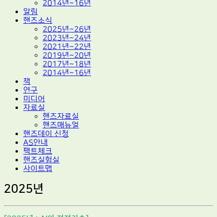
2014년~16년
알림
핸즈소식
2025년~26년
2023년~24년
2021년~22년
2019년~20년
2017년~18년
2014년~16년
책
연구
미디어
자료실
핸즈자료실
핸즈매뉴얼
핸즈데이 신청
AS안내
팩트체크
핸즈실험실
사이트맵
2025년