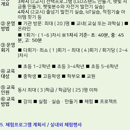
3차시
(2교시) 선택프로그램 (LED스탠드 만들기, 햇빛 저
개요
금통 만들기, 햇빛분수와 자전거 발전기 실습)
4차시
(2교시) 줄넘기 발전기 실습, IoT실습, 적정기술 아
이템 찾기 등
②
운영
■ 기관 방문: 최대 ( 20 )명 ■ 교내( 교실 또는 과학실 ) ■
방법
온라인
■ 1회기- ( 1~6 )차시
※
1
차시 기준
–
초
: 40
분
,
중
: 45
분
,
고
: 50
분
③
운영
회기
■ 다회기- 최소 ( 1 )회기 ~ 최대 ( 4 )회기 / 회기당 ( 2~4
)차시
■ 초등 1~2학년 ■ 초등 3~4학년 ■ 초등 5~6학년
④
교육
대상
■ 중학생 ■ 고등학생 ■ 학부모 ■ 교원
⑤
교육
동시 최대 ( 3 )학급 / 학급당 ( 25 )명 이하
인원
⑥
교육
■ 강의 ■ 실험·실습·만들기 ■ 체험 ■ 프로젝트
방법
5. 체험프로그램 계획서 / 실내외 체험행사