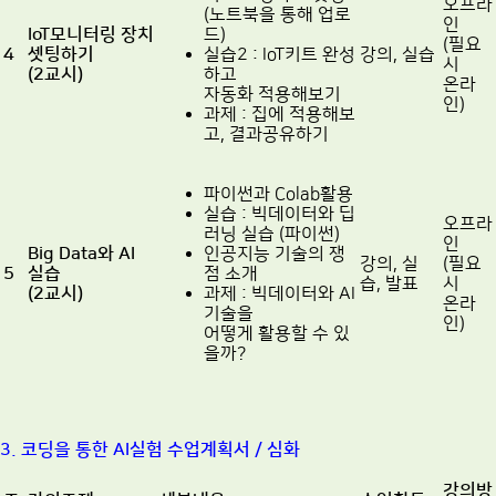
오프라
(노트북을 통해 업로
인
IoT모니터링 장치
드)
(필요
4
셋팅하기
실습2 : IoT키트 완성
강의, 실습
시
(2교시)
하고
온라
자동화 적용해보기
인)
과제 : 집에 적용해보
고, 결과공유하기
파이썬과 Colab활용
실습 : 빅데이터와 딥
오프라
러닝 실습 (파이썬)
인
Big Data와 AI
인공지능 기술의 쟁
강의, 실
(필요
5
실습
점 소개
습, 발표
시
(2교시)
과제 : 빅데이터와 AI
온라
기술을
인)
어떻게 활용할 수 있
을까?
3. 코딩을 통한 AI실험 수업계획서 / 심화
강의방