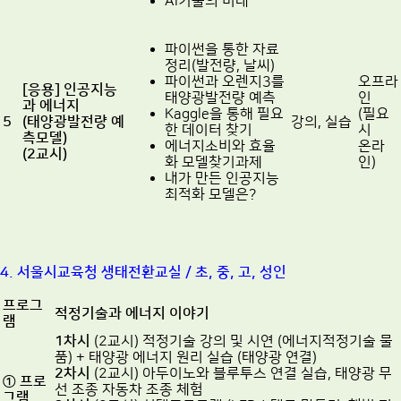
AI기술의 미래
파이썬을 통한 자료
정리(발전량, 날씨)
파이썬과 오렌지3를
오프라
[응용] 인공지능
태양광발전량 예측
인
과 에너지
Kaggle을 통해 필요
(필요
5
(태양광발전량 예
강의, 실습
한 데이터 찾기
시
측모델)
에너지소비와 효율
온라
(2교시)
화 모델찾기과제
인)
내가 만든 인공지능
최적화 모델은?
4. 서울시교육청 생태전환교실 / 초, 중, 고, 성인
프로그
적정기술과 에너지 이야기
램
1차시
(2교시) 적정기술 강의 및 시연 (에너지적정기술 물
품) + 태양광 에너지 원리 실습 (태양광 연결)
2차시
(2교시) 아두이노와 블루투스 연결 실습, 태양광 무
①
프로
선 조종 자동차 조종 체험
그램