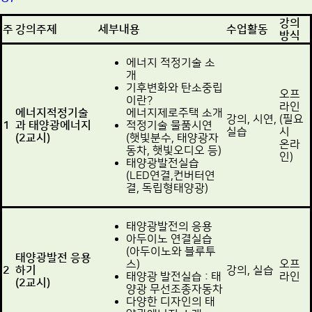
강의
주
강의주제
세부내용
수업활동
방식
에너지 적정기술 소
개
기후변화와 탄소중립
오프
이란?
라인
에너지적정기술
에너지제로주택 소개
강의, 시연,
(필요
1
과 태양광에너지
적정기술 물품시연
실습
시
(2교시)
(햇빛분수, 태양광자
온라
동차, 햇빛오디오 등)
인)
태양광발전실습
(LED연결,컨버터연
결, 독립형태양광)
태양광발전의 응용
아두이노 연결실습
(아두이노와 블루투
태양광발전 응용
스)
오프
2
하기
강의, 실습
태양광 발전실습 : 태
라인
(2교시)
양광 무선조종자동차
다양한 디자인의 태