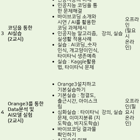
인공지능 코딩을 통
한 문제해결
바이브코딩 소개와
오프라
시연 / AI를 활용한
인
코딩을 통한
코딩 과제제시
(필요
3
AI실습
인공지능 알고리즘,
강의,
실습
시
(2교시)
실생활 적용사례
온라
실습 : AI코딩_숫자
인)
인식, 개고양이인식,
타이타닉 생존예측
실습 : Kaggle활용
법, 타이타닉 문제
Orange3설치하고
기본실습하기
기본실습 : 청결도,
츨근시간, 아이스크
오프라
Orange3를 통한
림
인
(필
Data분석 및
4
심화실습 : 타이타닉
강의,
실습
요시
AI모델 실험
문제, 이미지분류 (지
온라
(2교시)
도학습, 비지도학습)
인)
바이브코딩 결과물
확인하기