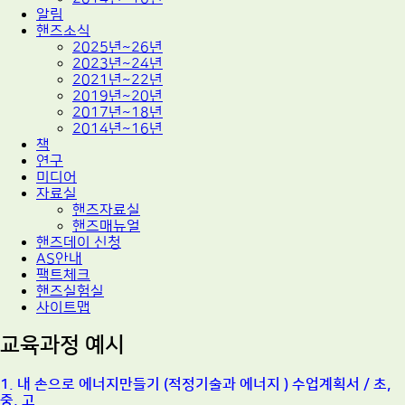
알림
핸즈소식
2025년~26년
2023년~24년
2021년~22년
2019년~20년
2017년~18년
2014년~16년
책
연구
미디어
자료실
핸즈자료실
핸즈매뉴얼
핸즈데이 신청
AS안내
팩트체크
핸즈실험실
사이트맵
교육과정 예시
1. 내 손으로 에너지만들기 (적정기술과 에너지 ) 수업계획서 / 초,
중, 고