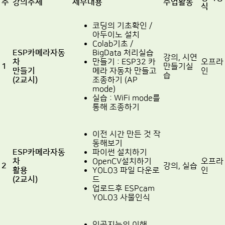
주
강의주제
세부내용
수업활동
식
코딩의 기초확인 /
아두이노 설치
Colab기초 /
ESP카메라자동
BigData 처리실습
강의, 시연
차
만들기 : ESP32 카
오프라
1
만들기실
만들기
메라 자동차 만들고
인
습
(2교시)
조종하기 (AP
mode)
실습 : WiFi mode를
통해 조종하기
이전 시간 만든 것 작
동해보기
ESP카메라자동
파이썬 설치하기
차
OpenCV설치하기
오프라
2
강의,
실습
활용
YOLO3 파일 다운로
인
(2교시)
드
업로드후 ESPcam
YOLO3 사물인식
인공지능의 이해