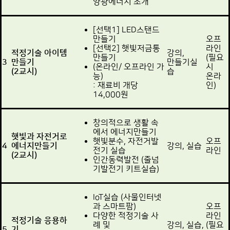
양광에너지 소개
[선택1] LED스탠드
만들기
오프
[선택2] 햇빛저금통
라인
적정기술 아이템
강의,
만들기
(필요
3
만들기
만들기실
(온라인/ 오프라인 가
시
(2교시)
습
능)
온라
: 재료비 개당
인)
14,000원
창의적으로 생활 속
에서 에너지만들기
햇빛과 자전거로
햇빛분수, 자전거발
오프
4
에너지만들기
강의, 실습
전기 실습
라인
(2교시)
인간동력발전 (줄넘
기발전기 키트실습)
IoT실습 (사물인터넷
과 스마트팜)
오프
다양한 적정기술 사
라인
적정기술 응용하
례 및
강의, 실습,
(필요
5
기