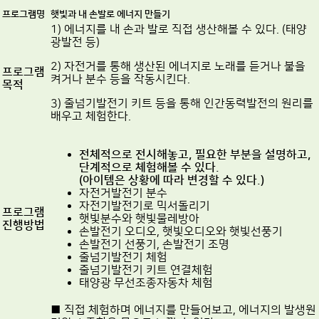
프로그램명
햇빛과 내 손발로 에너지 만들기
1) 에너지를 내 손과 발로 직접 생산해볼 수 있다. (태양
광발전 등)
2) 자전거를 통해 생산된 에너지로 노래를 듣거나 불을
프로그램
켜거나 분수 등을 작동시킨다.
목적
3) 줄넘기발전기 키트 등을 통해 인간동력발전의 원리를
배우고 체험한다.
전체적으로 전시해놓고
,
필요한 부분을 설명하고
,
단계적으로 체험해볼 수 있다
.
(아이템은 상황에 따라 변경할 수 있다.)
자전거발전기 분수
자전기발전기로 믹서돌리기
프로그램
햇빛분수와 햇빛물레방아
진행
방법
손발전기 오디오, 햇빛오디오와 햇빛선풍기
손발전기 선풍기, 손발전기 조명
줄넘기발전기 체험
줄넘기발전기 키트 연결체험
태양광 무선조종자동차 체험
■ 직접 체험하며 에너지를 만들어보고, 에너지의 발생원