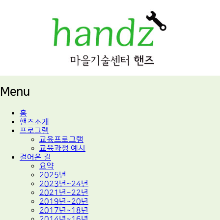
적정기술 교육
마을기술센터 핸즈
Menu
Skip
홈
to
핸즈소개
content
프로그램
교육프로그램
교육과정 예시
걸어온 길
요약
2025년
2023년~24년
2021년~22년
2019년~20년
2017년~18년
2014년~16년