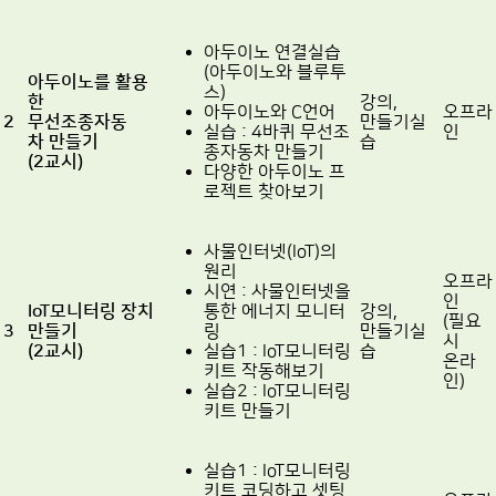
아두이노 연결실습
(아두이노와 블루투
아두이노를 활용
스)
한
강의,
아두이노와 C언어
오프라
2
무선조종자동
만들기실
실습 : 4바퀴 무선조
인
차 만들기
습
종자동차 만들기
(2교시)
다양한 아두이노 프
로젝트 찾아보기
사물인터넷(IoT)의
원리
오프라
시연 : 사물인터넷을
인
IoT모니터링 장치
통한 에너지 모니터
강의,
(필요
3
만들기
링
만들기실
시
(2교시)
실습1 : IoT모니터링
습
온라
키트 작동해보기
인)
실습2 : IoT모니터링
키트 만들기
실습1 : IoT모니터링
키트 코딩하고 셋팅