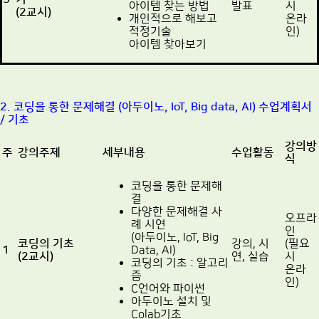
아이템 찾는 방법
발표
시
(2교시)
개인적으로 해보고
온라
적정기술
인)
아이템 찾아보기
2. 코딩을 통한 문제해결 (아두이노, IoT, Big data, AI) 수업계획서
/ 기초
강의방
주
강의주제
세부내용
수업활동
식
코딩을 통한 문제해
결
다양한 문제해결 사
오프라
례 시연
인
(아두이노, IoT, Big
코딩의 기초
강의, 시
(필요
1
Data, AI)
(2교시)
연, 실습
시
코딩의 기초 : 알고리
온라
즘
인)
C언어와 파이썬
아두이노 설치 및
Colab기초