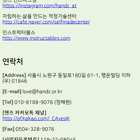
핸즈 인스타그램
https://instagram.com/handz_at
자립하는 삶을 만드는 적정기술센터
http://cafe.naver.com/selfmadecenter
인스트럭터블스
http://www.instructables.com
연락처
[Address]
서울시 노원구 동일로180길 61-1, 행운빌딩 지하
(우) 01846
[E-mail]
love@handz.or.kr
[Tel]
010-8188-9076 (정해원)
[핸즈 카카오톡 채널]
http://pf.kakao.com/_CAxeqK
[Fax]
0504-328-9076
[사업자등록번호]
119-22-08045