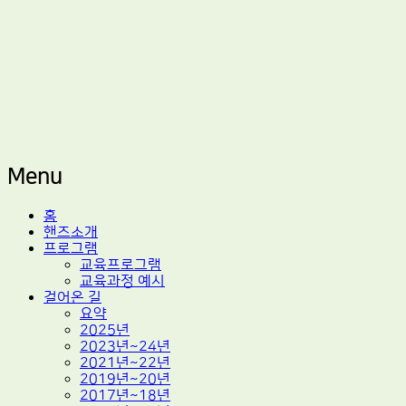
적정기술 교육
마을기술센터 핸즈
Menu
Skip
홈
to
핸즈소개
content
프로그램
교육프로그램
교육과정 예시
걸어온 길
요약
2025년
2023년~24년
2021년~22년
2019년~20년
2017년~18년