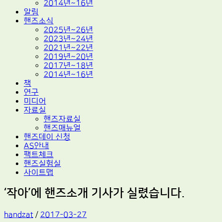
2014년~16년
알림
핸즈소식
2025년~26년
2023년~24년
2021년~22년
2019년~20년
2017년~18년
2014년~16년
책
연구
미디어
자료실
핸즈자료실
핸즈매뉴얼
핸즈데이 신청
AS안내
팩트체크
핸즈실험실
사이트맵
‘작아’에 핸즈소개 기사가 실렸습니다.
handzat
/
2017-03-27