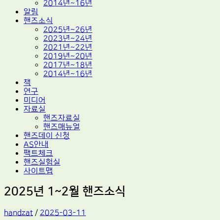
2014년~16년
알림
핸즈소식
2025년~26년
2023년~24년
2021년~22년
2019년~20년
2017년~18년
2014년~16년
책
연구
미디어
자료실
핸즈자료실
핸즈매뉴얼
핸즈데이 신청
AS안내
팩트체크
핸즈실험실
사이트맵
2025년 1~2월 핸즈소식
handzat
/
2025-03-11