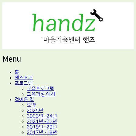
적정기술 교육
마을기술센터 핸즈
Menu
Skip
홈
to
핸즈소개
content
프로그램
교육프로그램
교육과정 예시
걸어온 길
요약
2025년
2023년~24년
2021년~22년
2019년~20년
2017년~18년