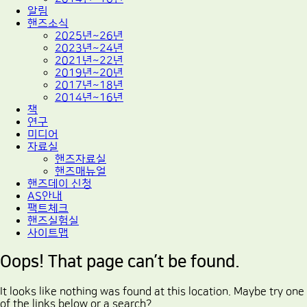
알림
핸즈소식
2025년~26년
2023년~24년
2021년~22년
2019년~20년
2017년~18년
2014년~16년
책
연구
미디어
자료실
핸즈자료실
핸즈매뉴얼
핸즈데이 신청
AS안내
팩트체크
핸즈실험실
사이트맵
Oops! That page can’t be found.
It looks like nothing was found at this location. Maybe try one
of the links below or a search?