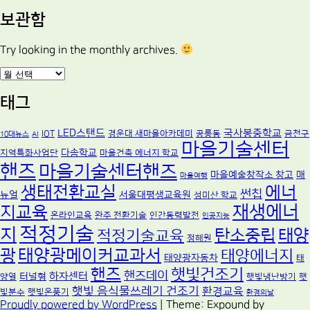
보관함
Try looking in the monthly archives.
보
관
함
태그
LED스탠드
국사봉중학교
IOT
경운대 새마을아카데미
공릉동
금천구
10대뉴스
AI
마을기술센터
다솜학교
지역특화사업단
마을건축 에너지 학교
핸즈
마을기술센터핸즈
마을예술창작소 창고
매
마을여행
생태전환교실
에너
썬칩
뉴얼
서울대평생교육원
성미산 학교
재생에너
지교육
온라인교육
완주 전환기술
인간동력발전
인공지능
적정기술
지
탄소중립
태양
적정기술교육
정해원
광
태양광메이커교과서
태양에너지
태양광자동차
태
핸즈
햇빛건조기
핸즈데이
하자센터
터널형
양열
햇빛냉난방기
햇
햇빛 음식물쓰레기 건조기
환경교육
빛분수
햇빛온풍기
환경의날
Proudly powered by WordPress
|
Theme: Expound by