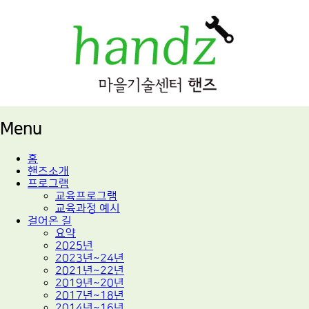
적정기술 교육
마을기술센터 핸즈
Menu
Skip
홈
to
핸즈소개
content
프로그램
교육프로그램
교육과정 예시
걸어온 길
요약
2025년
2023년~24년
2021년~22년
2019년~20년
2017년~18년
2014년~16년