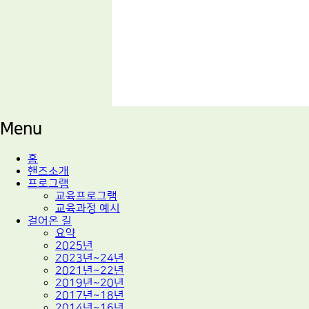
적정기술 교육
마을기술센터 핸즈
Menu
Skip
홈
to
핸즈소개
content
프로그램
교육프로그램
교육과정 예시
걸어온 길
요약
2025년
2023년~24년
2021년~22년
2019년~20년
2017년~18년
2014년~16년