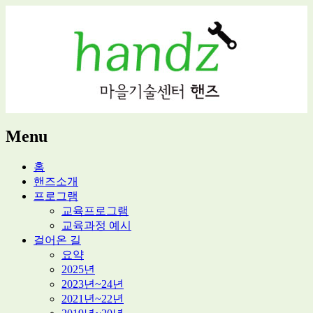
적정기술 교육
마을기술센터 핸즈
Menu
Skip
홈
to
핸즈소개
content
프로그램
교육프로그램
교육과정 예시
걸어온 길
요약
2025년
2023년~24년
2021년~22년