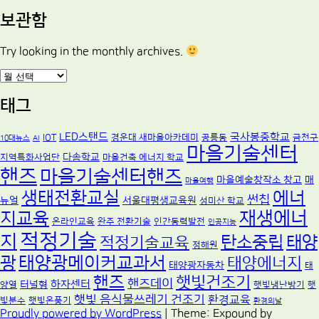
보관함
Try looking in the monthly archives.
보
관
함
태그
LED스탠드
국사봉중학교
IOT
경운대 새마을아카데미
공릉동
금천구
10대뉴스
AI
마을기술센터
다솜학교
지역특화사업단
마을건축 에너지 학교
핸즈
마을기술센터핸즈
마을예술창작소 창고
매
마을여행
생태전환교실
에너
썬칩
뉴얼
서울대평생교육원
성미산 학교
재생에너
지교육
온라인교육
완주 전환기술
인간동력발전
인공지능
적정기술
지
탄소중립
태양
적정기술교육
정해원
광
태양광메이커교과서
태양에너지
태양광자동차
태
핸즈
햇빛건조기
핸즈데이
하자센터
터널형
양열
햇빛냉난방기
햇
햇빛 음식물쓰레기 건조기
환경교육
빛분수
햇빛온풍기
환경의날
Proudly powered by WordPress
|
Theme: Expound by