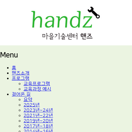
적정기술 교육
마을기술센터 핸즈
Menu
Skip
홈
to
핸즈소개
content
프로그램
교육프로그램
교육과정 예시
걸어온 길
요약
2025년
2023년~24년
2021년~22년
2019년~20년
2017년~18년
2014년~16년