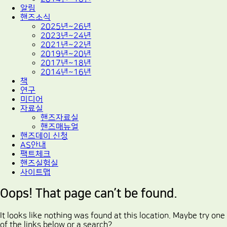
알림
핸즈소식
2025년~26년
2023년~24년
2021년~22년
2019년~20년
2017년~18년
2014년~16년
책
연구
미디어
자료실
핸즈자료실
핸즈매뉴얼
핸즈데이 신청
AS안내
팩트체크
핸즈실험실
사이트맵
Oops! That page can’t be found.
It looks like nothing was found at this location. Maybe try one
of the links below or a search?