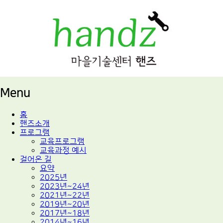
적정기술 교육
마을기술센터 핸즈
Menu
Skip
홈
to
핸즈소개
content
프로그램
교육프로그램
교육과정 예시
걸어온 길
요약
2025년
2023년~24년
2021년~22년
2019년~20년
2017년~18년
2014년~16년