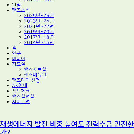
알림
핸즈소식
2025년~26년
2023년~24년
2021년~22년
2019년~20년
2017년~18년
2014년~16년
책
연구
미디어
자료실
핸즈자료실
핸즈매뉴얼
핸즈데이 신청
AS안내
팩트체크
핸즈실험실
사이트맵
재생에너지 발전 비중 높여도 전력수급 안전한
가?