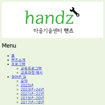
적정기술 교육
마을기술센터 핸즈
Menu
Skip
홈
to
핸즈소개
content
프로그램
교육프로그램
교육과정 예시
걸어온 길
요약
2025년
2023년~24년
2021년~22년
2019년~20년
2017년~18년