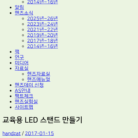
2014년~16년
알림
핸즈소식
2025년~26년
2023년~24년
2021년~22년
2019년~20년
2017년~18년
2014년~16년
책
연구
미디어
자료실
핸즈자료실
핸즈매뉴얼
핸즈데이 신청
AS안내
팩트체크
핸즈실험실
사이트맵
교육용 LED 스탠드 만들기
handzat
/
2017-01-15