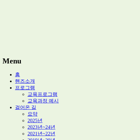
적정기술 교육
마을기술센터 핸즈
Menu
Skip
홈
to
핸즈소개
content
프로그램
교육프로그램
교육과정 예시
걸어온 길
요약
2025년
2023년~24년
2021년~22년