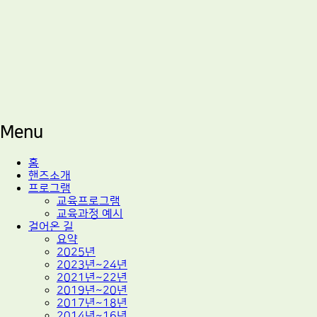
적정기술 교육
마을기술센터 핸즈
Menu
Skip
홈
to
핸즈소개
content
프로그램
교육프로그램
교육과정 예시
걸어온 길
요약
2025년
2023년~24년
2021년~22년
2019년~20년
2017년~18년
2014년~16년