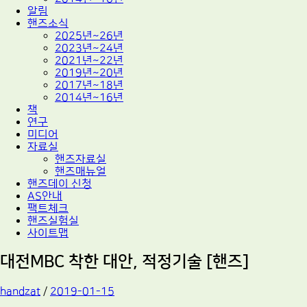
알림
핸즈소식
2025년~26년
2023년~24년
2021년~22년
2019년~20년
2017년~18년
2014년~16년
책
연구
미디어
자료실
핸즈자료실
핸즈매뉴얼
핸즈데이 신청
AS안내
팩트체크
핸즈실험실
사이트맵
대전MBC 착한 대안, 적정기술 [핸즈]
handzat
/
2019-01-15