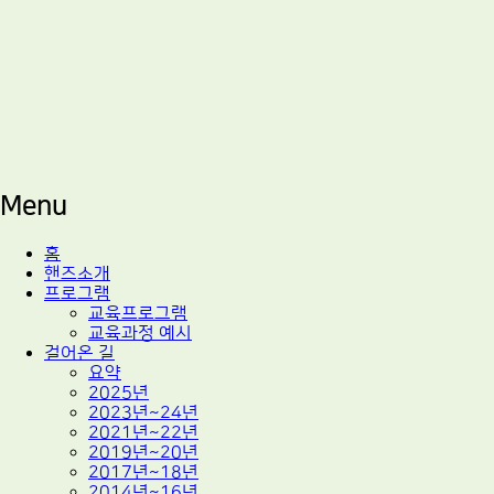
적정기술 교육
마을기술센터 핸즈
Menu
Skip
홈
to
핸즈소개
content
프로그램
교육프로그램
교육과정 예시
걸어온 길
요약
2025년
2023년~24년
2021년~22년
2019년~20년
2017년~18년
2014년~16년