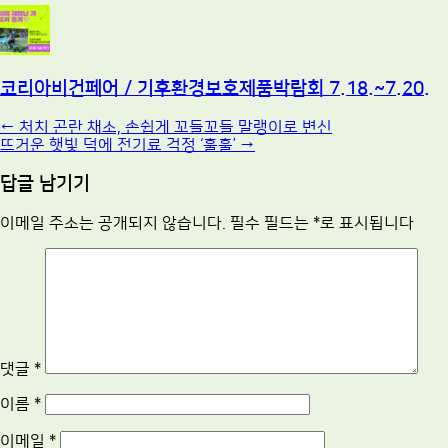
코리아비건페어 / 기후환경보호제품박람회 7.18.~7.20.
Post
←
처치 곤란 채소, 손쉽게 꼬들꼬들 말랭이로 변신
뜨거운 햇빛 덕에 전기료 걱정 ‘훌훌’
→
navigation
답글 남기기
이메일 주소는 공개되지 않습니다.
필수 필드는
*
로 표시됩니다
댓글
*
이름
*
이메일
*