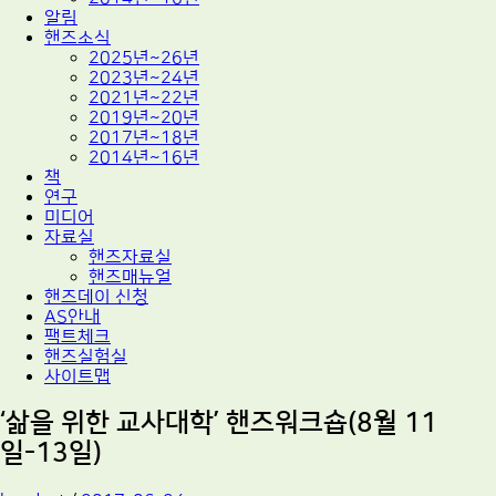
알림
핸즈소식
2025년~26년
2023년~24년
2021년~22년
2019년~20년
2017년~18년
2014년~16년
책
연구
미디어
자료실
핸즈자료실
핸즈매뉴얼
핸즈데이 신청
AS안내
팩트체크
핸즈실험실
사이트맵
‘삶을 위한 교사대학’ 핸즈워크숍(8월 11
일-13일)