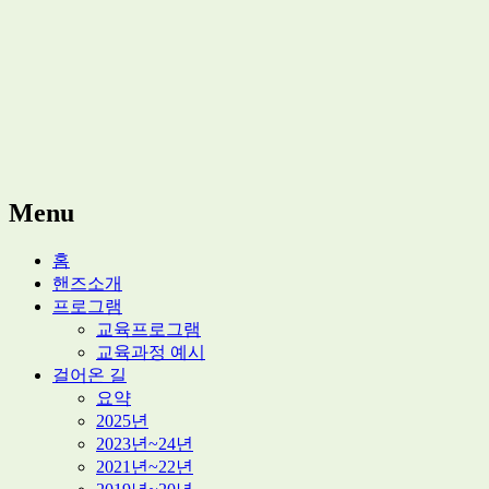
적정기술 교육
마을기술센터 핸즈
Menu
Skip
홈
to
핸즈소개
content
프로그램
교육프로그램
교육과정 예시
걸어온 길
요약
2025년
2023년~24년
2021년~22년