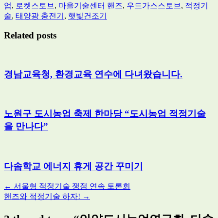
업
,
로켓스토브
,
마을기술센터 핸즈
,
우드가스스토브
,
적정기
술
,
태양광 충전기
,
햇빛건조기
Related posts
경남교육청, 환경교육 연수에 다녀왔습니다.
노원구 도시농업 축제 한마당 “도시농업 적정기술
을 만나다”
다솜학교 에너지 휴게 공간 꾸미기
Post
←
서울형 적정기술 쟁점 연속 토론회
핸즈와 적정기술 하자!
→
navigation