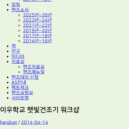
알림
핸즈소식
2025년~26년
2023년~24년
2021년~22년
2019년~20년
2017년~18년
2014년~16년
책
연구
미디어
자료실
핸즈자료실
핸즈매뉴얼
핸즈데이 신청
AS안내
팩트체크
핸즈실험실
사이트맵
이우학교 햇빛건조기 워크샵
handzat
/
2014-04-14