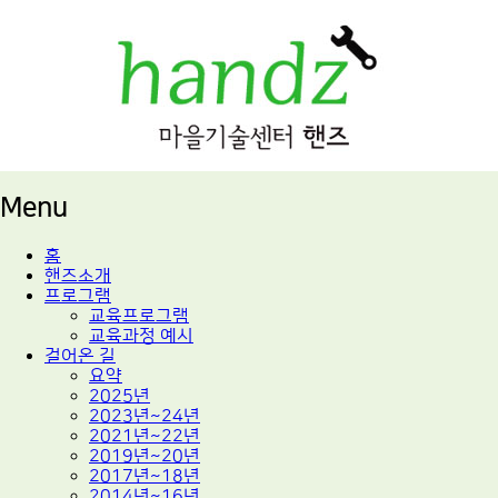
적정기술 교육
마을기술센터 핸즈
Menu
Skip
홈
to
핸즈소개
content
프로그램
교육프로그램
교육과정 예시
걸어온 길
요약
2025년
2023년~24년
2021년~22년
2019년~20년
2017년~18년
2014년~16년