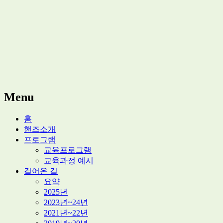
적정기술 교육
마을기술센터 핸즈
Menu
Skip
홈
to
핸즈소개
content
프로그램
교육프로그램
교육과정 예시
걸어온 길
요약
2025년
2023년~24년
2021년~22년