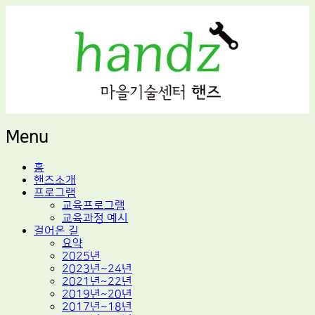
적정기술 교육
마을기술센터 핸즈
Menu
Skip
홈
to
핸즈소개
content
프로그램
교육프로그램
교육과정 예시
걸어온 길
요약
2025년
2023년~24년
2021년~22년
2019년~20년
2017년~18년