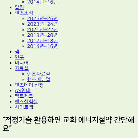
2014년~16년
알림
핸즈소식
2025년~26년
2023년~24년
2021년~22년
2019년~20년
2017년~18년
2014년~16년
책
연구
미디어
자료실
핸즈자료실
핸즈매뉴얼
핸즈데이 신청
AS안내
팩트체크
핸즈실험실
사이트맵
“적정기술 활용하면 교회 에너지절약 간단해
요”