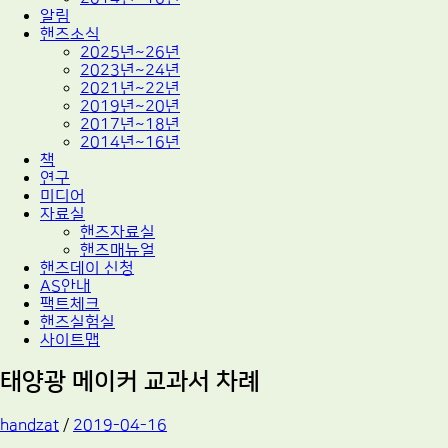
알림
핸즈소식
2025년~26년
2023년~24년
2021년~22년
2019년~20년
2017년~18년
2014년~16년
책
연구
미디어
자료실
핸즈자료실
핸즈매뉴얼
핸즈데이 신청
AS안내
팩트체크
핸즈실험실
사이트맵
태양광 메이커 교과서 차례
handzat
/
2019-04-16