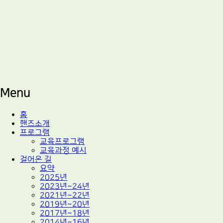
적정기술 교육
마을기술센터 핸즈
Menu
Skip
홈
to
핸즈소개
content
프로그램
교육프로그램
교육과정 예시
걸어온 길
요약
2025년
2023년~24년
2021년~22년
2019년~20년
2017년~18년
2014년~16년