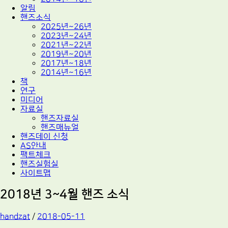
알림
핸즈소식
2025년~26년
2023년~24년
2021년~22년
2019년~20년
2017년~18년
2014년~16년
책
연구
미디어
자료실
핸즈자료실
핸즈매뉴얼
핸즈데이 신청
AS안내
팩트체크
핸즈실험실
사이트맵
2018년 3~4월 핸즈 소식
handzat
/
2018-05-11