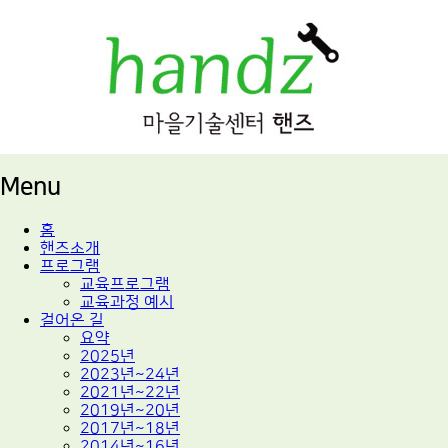
적정기술 교육
마을기술센터 핸즈
Menu
Skip
홈
to
핸즈소개
content
프로그램
교육프로그램
교육과정 예시
걸어온 길
요약
2025년
2023년~24년
2021년~22년
2019년~20년
2017년~18년
2014년~16년