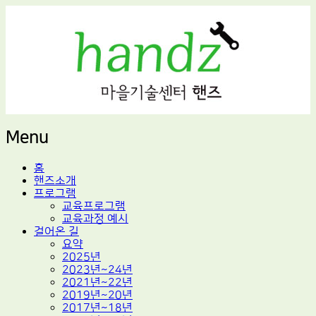
적정기술 교육
마을기술센터 핸즈
Menu
Skip
홈
to
핸즈소개
content
프로그램
교육프로그램
교육과정 예시
걸어온 길
요약
2025년
2023년~24년
2021년~22년
2019년~20년
2017년~18년