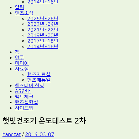
2014년~16년
알림
핸즈소식
2025년~26년
2023년~24년
2021년~22년
2019년~20년
2017년~18년
2014년~16년
책
연구
미디어
자료실
핸즈자료실
핸즈매뉴얼
핸즈데이 신청
AS안내
팩트체크
핸즈실험실
사이트맵
햇빛건조기 온도테스트 2차
handzat
/
2014-03-07