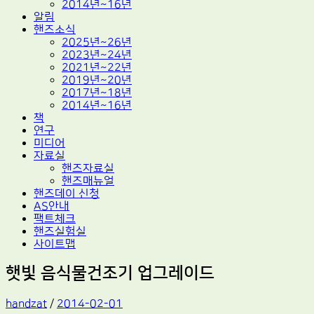
2014년~16년
알림
핸즈소식
2025년~26년
2023년~24년
2021년~22년
2019년~20년
2017년~18년
2014년~16년
책
연구
미디어
자료실
핸즈자료실
핸즈매뉴얼
핸즈데이 신청
AS안내
팩트체크
핸즈실험실
사이트맵
햇빛 음식물건조기 업그레이드
handzat
/
2014-02-01