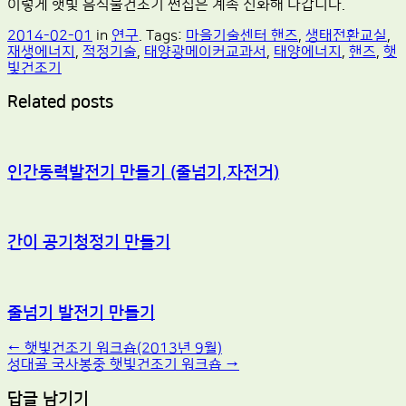
이렇게 햇빛 음식물건조기 썬칩은 계속 진화해 나갑니다.
2014-02-01
in
연구
. Tags:
마을기술센터 핸즈
,
생태전환교실
,
재생에너지
,
적정기술
,
태양광메이커교과서
,
태양에너지
,
핸즈
,
햇
빛건조기
Related posts
인간동력발전기 만들기 (줄넘기,자전거)
간이 공기청정기 만들기
줄넘기 발전기 만들기
Post
←
햇빛건조기 워크숍(2013년 9월)
성대골 국사봉중 햇빛건조기 워크숍
→
navigation
답글 남기기