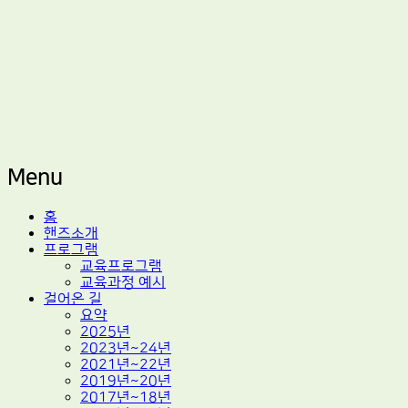
적정기술 교육
마을기술센터 핸즈
Menu
Skip
홈
to
핸즈소개
content
프로그램
교육프로그램
교육과정 예시
걸어온 길
요약
2025년
2023년~24년
2021년~22년
2019년~20년
2017년~18년