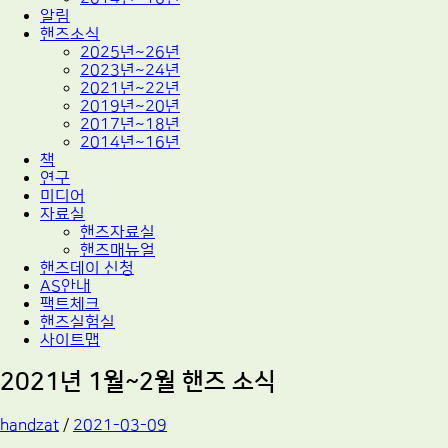
알림
핸즈소식
2025년~26년
2023년~24년
2021년~22년
2019년~20년
2017년~18년
2014년~16년
책
연구
미디어
자료실
핸즈자료실
핸즈매뉴얼
핸즈데이 신청
AS안내
팩트체크
핸즈실험실
사이트맵
2021년 1월~2월 핸즈 소식
handzat
/
2021-03-09