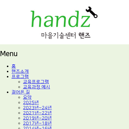
적정기술 교육
마을기술센터 핸즈
Menu
Skip
홈
to
핸즈소개
content
프로그램
교육프로그램
교육과정 예시
걸어온 길
요약
2025년
2023년~24년
2021년~22년
2019년~20년
2017년~18년
2014년~16년