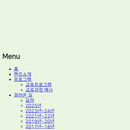
적정기술 교육
마을기술센터 핸즈
Menu
Skip
홈
to
핸즈소개
content
프로그램
교육프로그램
교육과정 예시
걸어온 길
요약
2025년
2023년~24년
2021년~22년
2019년~20년
2017년~18년