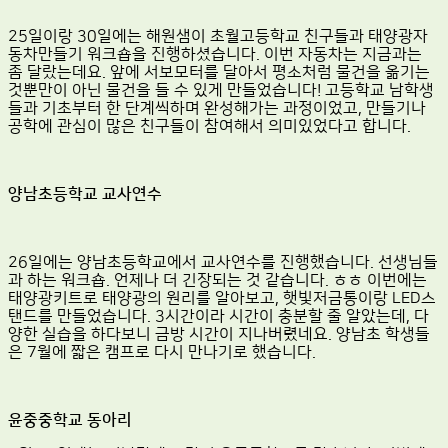
25일이랑 30일에는 해원샘이 초월고등학교 친구들과 태양광자
동차만들기 워크숍을 진행하셨습니다. 이번 자동차는 지금과는
좀 달랐는데요. 앞에 서보모터를 달아서 평소처럼 물건을 옮기는
것뿐만이 아닌 물건을 들 수 있게 만들었습니다! 고등학교 남학생
들과 기초부터 한 단계씩하며 완성해가는 과정이었고, 만들기나
공학에 관심이 많은 친구들이 참여해서 의미있었다고 합니다.
양남초등학교 교사연수
26일에는 양남초등학교에서 교사연수를 진행했습니다. 선생님들
과 하는 워크숍. 언제나 더 긴장되는 것 같습니다. ㅎㅎ 이번에는
태양광키트로 태양광의 원리를 알아보고, 햇빛저금통이랑 LED스
탠드를 만들었습니다. 3시간이라 시간이 충분할 줄 알았는데, 다
양한 실습을 하다보니 금방 시간이 지나버렸네요. 양남초 학생들
은 7월에 짧은 캠프로 다시 만나기로 했습니다.
윤중중학교 동아리