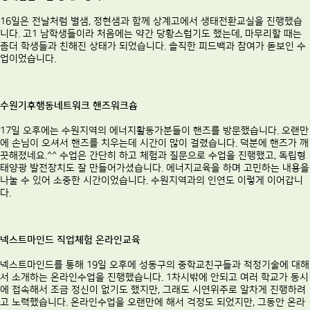
16일은 전날처럼 별샘, 정현샘과 함께 상계고에서 생태전환교실을 진행했습
니다. 고1 남학생들이라 처음에는 약간 당황스럽기도 했는데, 마무리할 때는
좀더 학생들과 친해진 상태가 되었습니다. 솔직한 피드백과 참여가 돋보인 수
업이었습니다.
수원기후행동네트워크 핸즈워크숍
17일 오후에는 수원지역의 에너지활동가분들이 핸즈를 방문했습니다. 오랜만
에 손님이 오셔서 핸즈를 치우는데 시간이 많이 걸렸습니다. 덕분에 핸즈가 깨
끗해졌네요.^^ 수업은 간단히 하고 체험과 질문으로 수업을 진행했고, 독립형
태양광 발전장치도 잘 만들어가셨습니다. 에너지교육을 하며 고민하는 내용을
나눌 수 있어 소중한 시간이었습니다. 수원지역과의 인연도 이렇게 이어갑니
다.
넥스트마인드 직업체험 온라인교육
넥스트마인드를 통해 19일 오후에 성동구의 중학교친구들과 적정기술에 대해
서 소개하는 온라인수업을 진행했습니다. 1차시밖에 안되고 여러 학교가 동시
에 접속해서 조금 정신이 없기도 했지만, 그래도 시연위주로 알차게 진행하려
고 노력했습니다. 온라인수업을 오랜만에 해서 걱정도 되었지만, 그동안 온라