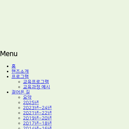
적정기술 교육
마을기술센터 핸즈
Menu
Skip
홈
to
핸즈소개
content
프로그램
교육프로그램
교육과정 예시
걸어온 길
요약
2025년
2023년~24년
2021년~22년
2019년~20년
2017년~18년
2014년~16년