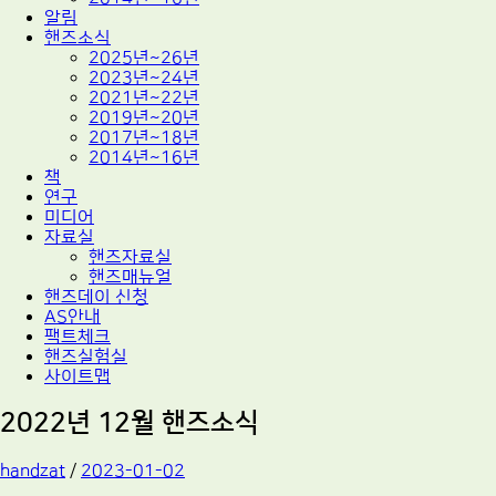
알림
핸즈소식
2025년~26년
2023년~24년
2021년~22년
2019년~20년
2017년~18년
2014년~16년
책
연구
미디어
자료실
핸즈자료실
핸즈매뉴얼
핸즈데이 신청
AS안내
팩트체크
핸즈실험실
사이트맵
2022년 12월 핸즈소식
handzat
/
2023-01-02