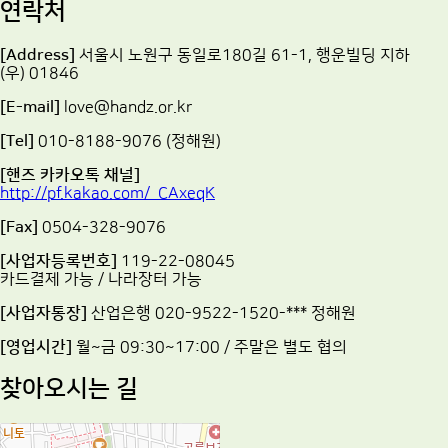
연락처
[Address]
서울시 노원구 동일로180길 61-1, 행운빌딩 지하
(우) 01846
[E-mail]
love@handz.or.kr
[Tel]
010-8188-9076 (정해원)
[핸즈 카카오톡 채널]
http://pf.kakao.com/_CAxeqK
[Fax]
0504-328-9076
[사업자등록번호]
119-22-08045
카드결제 가능 / 나라장터 가능
[사업자통장]
산업은행 020-9522-1520-*** 정해원
[영업시간]
월~금 09:30~17:00 / 주말은 별도 협의
찾아오시는 길