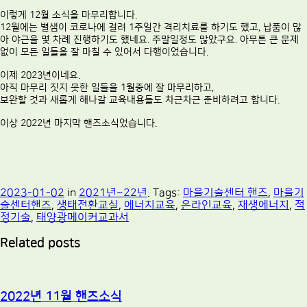
이렇게 12월 소식을 마무리합니다.
12월에는 별샘이 코로나에 걸려 1주일간 격리치료를 하기도 했고, 납품이 많
아 야근을 몇 차례 진행하기도 했네요. 주말일정도 많았구요. 아무튼 큰 문제
없이 모든 일들을 잘 마칠 수 있어서 다행이었습니다.
이제 2023년이네요.
아직 마무리 짓지 못한 일들을 1월중에 잘 마무리하고,
보완할 것과 새롭게 해나갈 교육내용들도 차근차근 준비하려고 합니다.
이상 2022년 마지막 핸즈소식었습니다.
2023-01-02
in
2021년~22년
. Tags:
마을기술센터 핸즈
,
마을기
술센터핸즈
,
생태전환교실
,
에너지교육
,
온라인교육
,
재생에너지
,
적
정기술
,
태양광메이커교과서
Related posts
2022년 11월 핸즈소식