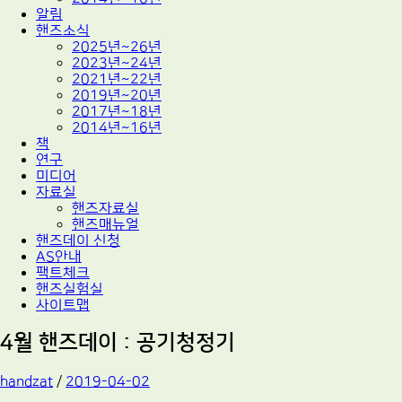
알림
핸즈소식
2025년~26년
2023년~24년
2021년~22년
2019년~20년
2017년~18년
2014년~16년
책
연구
미디어
자료실
핸즈자료실
핸즈매뉴얼
핸즈데이 신청
AS안내
팩트체크
핸즈실험실
사이트맵
4월 핸즈데이 : 공기청정기
handzat
/
2019-04-02