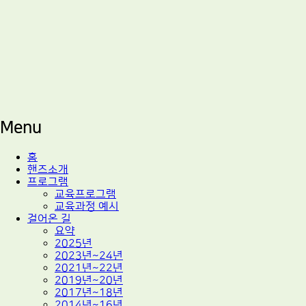
적정기술 교육
마을기술센터 핸즈
Menu
Skip
홈
to
핸즈소개
content
프로그램
교육프로그램
교육과정 예시
걸어온 길
요약
2025년
2023년~24년
2021년~22년
2019년~20년
2017년~18년
2014년~16년