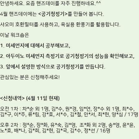
안녕하세요. 요즘 핸즈데이를 자주 진행하네요.^^
4월 핸즈데이에는
<공기청정기>
를 만들어 봅니다.
샤오미 호환필터를 사용하고, 욕실용 환풍기를 활용합니다.
이날 워크숍은
1. 미세먼지에 대해서 공부해보고,
2. 아두이노 미세먼지 측정기로 공기청정기의 성능을 확인해보고,
3. 앞에서 설명한 방식으로 공기청정기를 만듭니다.
관심있는 분은 신청해주세요!
<신청내역> (4월 11일 현재)
오전 1차 : 차*순 외 1명, 김*수, 원*경, 임*연, 장*수 외 1명, 최*수,
김*구, 이*주, 류*림, 강*효, 서*수, 김*철, 안*서, 최*헌, 양*심 / 17명
오후 2차 : 정*순, 장*화, 유*숙, 김*영, 조*화 외 2명, 송*영, 윤*윤,
노*효, 배*나, 김*희, 김*현, 김*국, 김*수, 정*선 / 16명