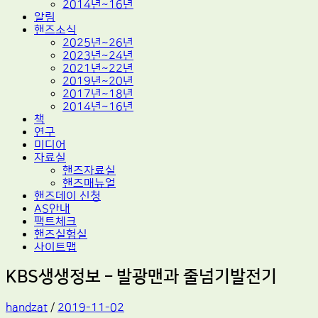
2014년~16년
알림
핸즈소식
2025년~26년
2023년~24년
2021년~22년
2019년~20년
2017년~18년
2014년~16년
책
연구
미디어
자료실
핸즈자료실
핸즈매뉴얼
핸즈데이 신청
AS안내
팩트체크
핸즈실험실
사이트맵
KBS생생정보 – 발광맨과 줄넘기발전기
handzat
/
2019-11-02