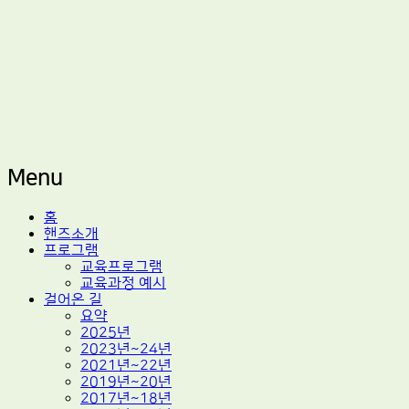
적정기술 교육
마을기술센터 핸즈
Menu
Skip
홈
to
핸즈소개
content
프로그램
교육프로그램
교육과정 예시
걸어온 길
요약
2025년
2023년~24년
2021년~22년
2019년~20년
2017년~18년